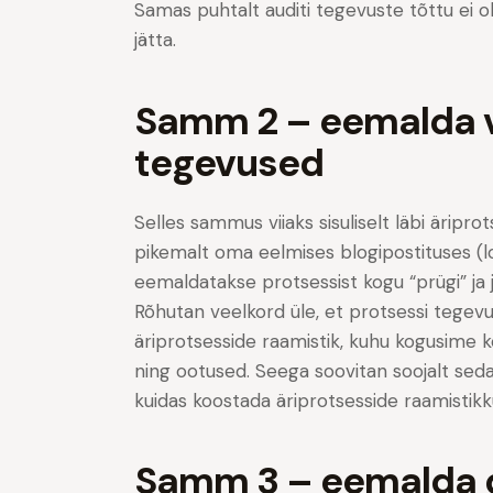
Samas puhtalt auditi tegevuste tõttu ei o
jätta.
Samm 2 – eemalda v
tegevused
Selles sammus viiaks sisuliselt läbi äriprot
pikemalt oma eelmises blogipostituses (
eemaldatakse protsessist kogu “prügi” ja j
Rõhutan veelkord üle, et protsessi tegev
äriprotsesside raamistik, kuhu kogusime k
ning ootused. Seega soovitan soojalt sed
kuidas koostada äriprotsesside raamistikku
Samm 3 – eemalda 