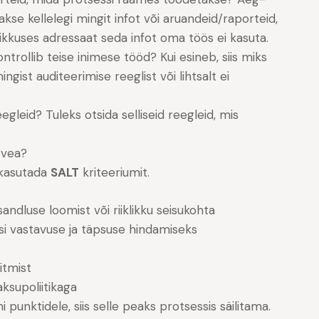
akse kellelegi mingit infot või aruandeid/raporteid,
likkuses adressaat seda infot oma töös ei kasuta.
ntrollib teise inimese tööd? Kui esineb, siis miks
ist auditeerimise reeglist või lihtsalt ei
egleid? Tuleks otsida selliseid reegleid, mis
 vea?
 kasutada
SALT
kriteeriumit.
ndluse loomist või riiklikku seisukohta
ssi vastavuse ja täpsuse hindamiseks
itmist
aksupoliitikaga
 punktidele, siis selle peaks protsessis säilitama.