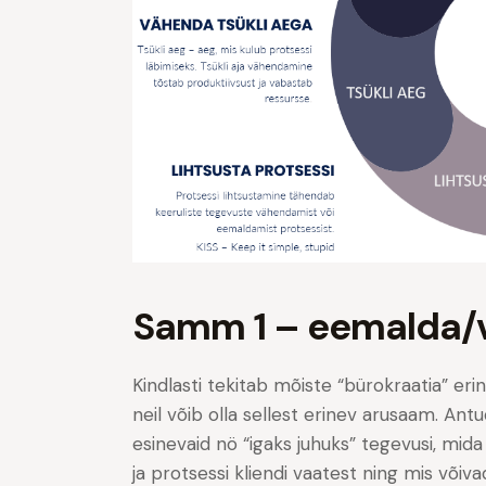
Samm 1 – eemalda/v
Kindlasti tekitab mõiste “bürokraatia” er
neil võib olla sellest erinev arusaam. Ant
esinevaid nö “igaks juhuks” tegevusi, mida
ja protsessi kliendi vaatest ning mis võiva