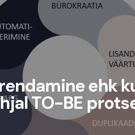
arendamine ehk k
hjal TO-BE prots