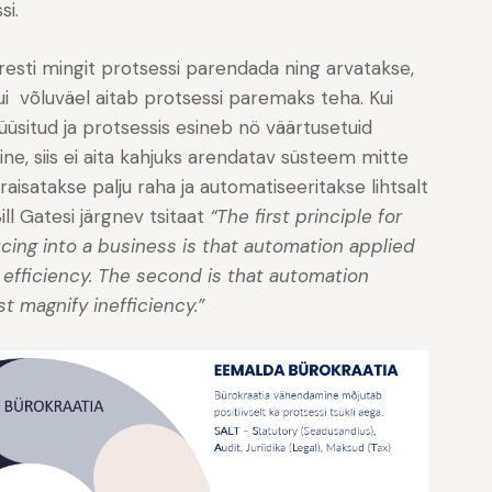
si.
resti mingit protsessi parendada ning arvatakse,
kui võluväel aitab protsessi paremaks teha. Kui
lüüsitud ja protsessis esineb nö väärtusetuid
e, siis ei aita kahjuks arendatav süsteem mitte
 raisatakse palju raha ja automatiseeritakse lihtsalt
ill Gatesi järgnev tsitaat
“The first principle for
ing into a business is that automation applied
e efficiency. The second is that automation
ust magnify inefficiency.”