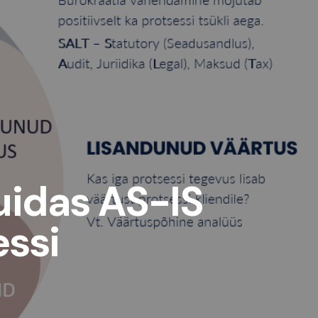
uidas AS-IS
essi