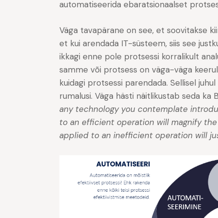
automatiseerida ebaratsionaalset protses
Väga tavapärane on see, et soovitakse kii
et kui arendada IT-süsteem, siis see just
ikkagi enne pole protsessi korralikult ana
samme või protsess on väga-väga keerulin
kuidagi protsessi parendada. Sellisel juhul
rumalusi. Väga hästi näitlikustab seda ka B
any technology you contemplate introduc
to an efficient operation will magnify th
applied to an inefficient operation will j