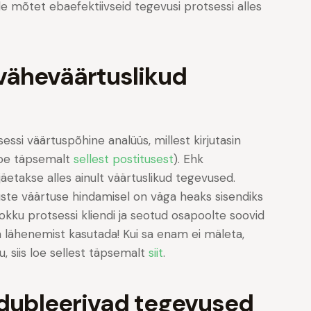
le mõtet ebaefektiivseid tegevusi protsessi alles
äheväärtuslikud
sessi väärtuspõhine analüüs, millest kirjutasin
loe täpsemalt
sellest postitusest
). Ehk
äetakse alles ainult väärtuslikud tegevused.
uste väärtuse hindamisel on väga heaks sisendiks
okku protsessi kliendi ja seotud osapoolte soovid
a lähenemist kasutada! Kui sa enam ei mäleta,
, siis loe sellest täpsemalt
siit
.
dubleerivad tegevused