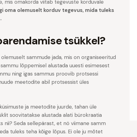
ele, mis omakorda viitab tegevuste korduvale
i oma olemuselt korduv tegevus, mida tuleks
.
 parendamise tsükkel?
 olemuselt sammude jada, mis on organiseeritud
ase sammu lõppemisel alustada uuesti esimesest
ammu ning igas sammus proovib protsessi
 muude meetodite abil protsessist üles
üsimuste ja meetodite juurde, tahan üle
lit soovitatakse alustada alati bürokraatia
nii? Seda sellepärast, et nö viimane samm
eda tuleks teha kõige lõpus. Ei ole ju mõtet