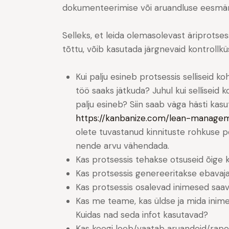
dokumenteerimise või aruandluse eesmärg
Selleks, et leida olemasolevast äriprotse
tõttu, võib kasutada järgnevaid kontrollkü
Kui palju esineb protsessis selliseid k
töö saaks jätkuda? Juhul kui selliseid ko
palju esineb? Siin saab väga hästi ka
https://kanbanize.com/lean-manage
olete tuvastanud kinnituste rohkuse p
nende arvu vähendada.
Kas protsessis tehakse otsuseid õige 
Kas protsessis genereeritakse ebavaja
Kas protsessis osalevad inimesed saava
Kas me teame, kas üldse ja mida inime
Kuidas nad seda infot kasutavad?
Kas keegi loeb/vaatab aruandeid/rapo