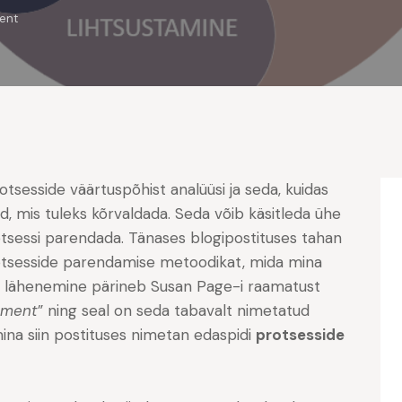
ent
otsesside väärtuspõhist analüüsi ja seda, kuidas
, mis tuleks kõrvaldada. Seda võib käsitleda ühe
tsessi parendada. Tänases blogipostituses tahan
protsesside parendamise metoodikat, mida mina
See lähenemine pärineb Susan Page-i raamatust
ement
” ning seal on seda tabavalt nimetatud
mina siin postituses nimetan edaspidi
protsesside