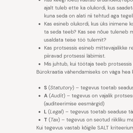
ajalt tuleb ette ka olukordi, kus saadet
kuna seda on alati nii tehtud aga tege
Kas esineb olukordi, kus üks inimene ko
ta seda teeb? Kas see nõue tuleneb ming
usaldata teise töö tulemit?
Kas protsessis esineb mittevajalikke re
piiravad protsessi läbimist.
Mis juhtub, kui töötaja teeb protsessis
Bürokraatia vähendamiseks on väga hea
S
(
Statutory
) – tegevus toetab seadusa
A
(
Audit
) – tegevus on vajalik protse
(auditeerimise eesmärgid)
L
(
Legal
) – tegevus toetab seaduse tä
T
(
Tax
) – tegevus on seotud riikliku m
Kui tegevus vastab kõigile SALT kriteeriumi