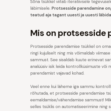
Sõna tsükkel viitab iteratiivsele tegevus
läbimisele.
Protsesside parendamine ong
teatud aja tagant uuesti ja uuesti läbida
Mis on protsesside
Protsesside parendamise tsükkel on oma
ringi kujuliselt ning mis võimaldab viim
sammust. See sisaldab kuute erinevat s
analüüsiv isik leida kontrollküsimuste või
parendamist vajavad kohad.
Veel enne kui läheme iga sammu kontrollk
rõhutada, et protsesside parendamise tsük
eemaldamise/vähendamise sammust! Miks 
selles tsüklis on automatiseerimine ning s