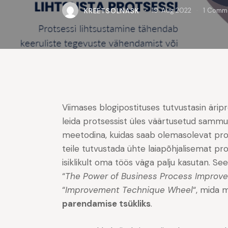
KREETSOLNASK
19. Aug 2022
1
Comm
Viimases blogipostituses tutvustasin äripr
leida protsessist üles väärtusetud sammud
meetodina, kuidas saab olemasolevat pro
teile tutvustada ühte laiapõhjalisemat 
isiklikult oma töös väga palju kasutan. 
“
The Power of Business Process Improv
“
Improvement Technique Wheel
“, mida 
parendamise tsükliks
.