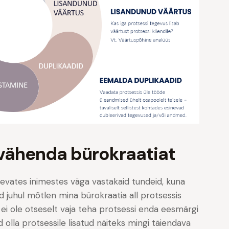
ähenda bürokraatiat
inevates inimestes väga vastakaid tundeid, kuna
ud juhul mõtlen mina bürokraatia all protsessis
 ei ole otseselt vaja teha protsessi enda eesmärgi
d olla protsessile lisatud näiteks mingi täiendava