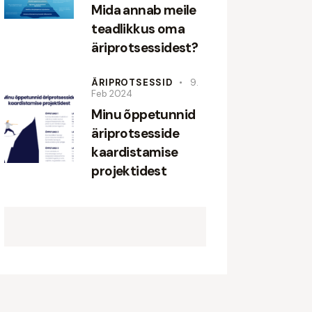
Mida annab meile
teadlikkus oma
äriprotsessidest?
ÄRIPROTSESSID
9.
Feb 2024
Minu õppetunnid
äriprotsesside
kaardistamise
projektidest