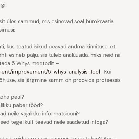
il.
ssit üles sammud, mis esinevad seal bürokraatia
simusi:
ohti, kus teatud isikud peavad andma kinnituse, et
hti esineb palju, siis tuleb analüüsida, miks neid nii
sutada 5 Whys meetodit –
ment/improvement/5-whys-analysis-tool
. Kui
õhjuse, siis järgmine samm on proovida protsessis
koha peal?
likku paberitööd?
d neile vajalikku informatsiooni?
sed tegelikult teevad neile saadetud infoga?
rteid, mida protsessi raames toodetakse? Aeg-