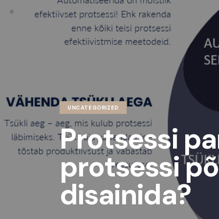
UNCATEGORIZED
Protsessi p
protsessi põ
disainida?