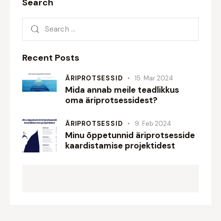
Search
Search
for:
Recent Posts
ÄRIPROTSESSID
15. Mar 2024
Mida annab meile teadlikkus
oma äriprotsessidest?
ÄRIPROTSESSID
9. Feb 2024
Minu õppetunnid äriprotsesside
kaardistamise projektidest