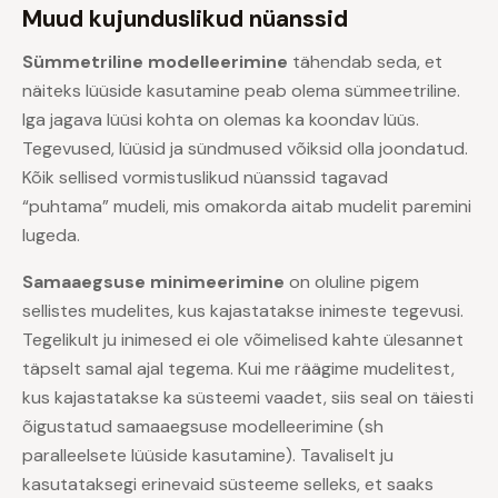
Muud kujunduslikud nüanssid
Sümmetriline modelleerimine
tähendab seda, et
näiteks lüüside kasutamine peab olema sümmeetriline.
Iga jagava lüüsi kohta on olemas ka koondav lüüs.
Tegevused, lüüsid ja sündmused võiksid olla joondatud.
Kõik sellised vormistuslikud nüanssid tagavad
“puhtama” mudeli, mis omakorda aitab mudelit paremini
lugeda.
Samaaegsuse minimeerimine
on oluline pigem
sellistes mudelites, kus kajastatakse inimeste tegevusi.
Tegelikult ju inimesed ei ole võimelised kahte ülesannet
täpselt samal ajal tegema. Kui me räägime mudelitest,
kus kajastatakse ka süsteemi vaadet, siis seal on täiesti
õigustatud samaaegsuse modelleerimine (sh
paralleelsete lüüside kasutamine). Tavaliselt ju
kasutataksegi erinevaid süsteeme selleks, et saaks