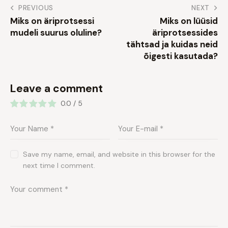
Post
PREVIOUS
NEXT
Miks on äriprotsessi
Miks on lüüsid
navigation
mudeli suurus oluline?
äriprotsessides
tähtsad ja kuidas neid
õigesti kasutada?
Leave a comment
0.0
/
5
Save my name, email, and website in this browser for the
next time I comment.