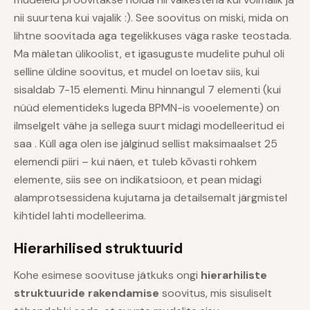
nii suurtena kui vajalik :). See soovitus on miski, mida on
lihtne soovitada aga tegelikkuses väga raske teostada.
Ma mäletan ülikoolist, et igasuguste mudelite puhul oli
selline üldine soovitus, et mudel on loetav siis, kui
sisaldab 7-15 elementi. Minu hinnangul 7 elementi (kui
nüüd elementideks lugeda BPMN-is vooelemente) on
ilmselgelt vähe ja sellega suurt midagi modelleeritud ei
saa . Küll aga olen ise jälginud sellist maksimaalset 25
elemendi piiri – kui näen, et tuleb kõvasti rohkem
elemente, siis see on indikatsioon, et pean midagi
alamprotsessidena kujutama ja detailsemalt järgmistel
kihtidel lahti modelleerima.
Hierarhilised struktuurid
Kohe esimese soovituse jätkuks ongi
hierarhiliste
struktuuride rakendamise
soovitus, mis sisuliselt