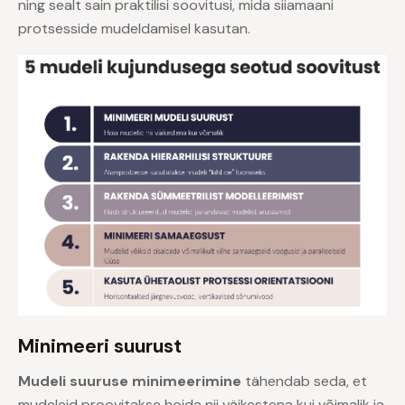
ning sealt sain praktilisi soovitusi, mida siiamaani
protsesside mudeldamisel kasutan.
Minimeeri suurust
Mudeli suuruse minimeerimine
tähendab seda, et
mudeleid proovitakse hoida nii väikestena kui võimalik ja