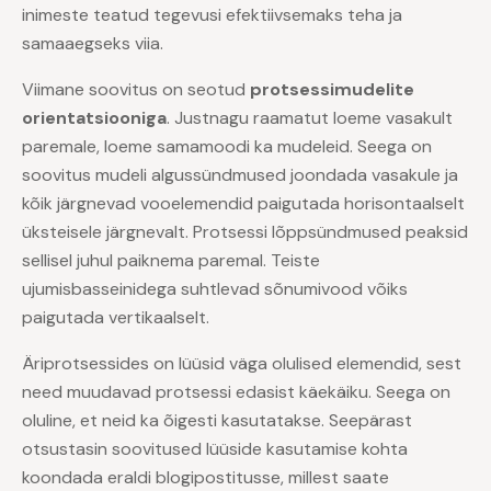
inimeste teatud tegevusi efektiivsemaks teha ja
samaaegseks viia.
Viimane soovitus on seotud
protsessimudelite
orientatsiooniga
. Justnagu raamatut loeme vasakult
paremale, loeme samamoodi ka mudeleid. Seega on
soovitus mudeli algussündmused joondada vasakule ja
kõik järgnevad vooelemendid paigutada horisontaalselt
üksteisele järgnevalt. Protsessi lõppsündmused peaksid
sellisel juhul paiknema paremal. Teiste
ujumisbasseinidega suhtlevad sõnumivood võiks
paigutada vertikaalselt.
Äriprotsessides on lüüsid väga olulised elemendid, sest
need muudavad protsessi edasist käekäiku. Seega on
oluline, et neid ka õigesti kasutatakse. Seepärast
otsustasin soovitused lüüside kasutamise kohta
koondada eraldi blogipostitusse, millest saate