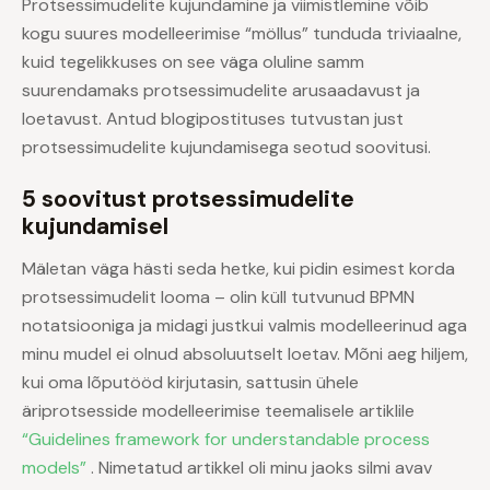
Protsessimudelite kujundamine ja viimistlemine võib
kogu suures modelleerimise “möllus” tunduda triviaalne,
kuid tegelikkuses on see väga oluline samm
suurendamaks protsessimudelite arusaadavust ja
loetavust. Antud blogipostituses tutvustan just
protsessimudelite kujundamisega seotud soovitusi.
5 soovitust protsessimudelite
kujundamisel
Mäletan väga hästi seda hetke, kui pidin esimest korda
protsessimudelit looma – olin küll tutvunud BPMN
notatsiooniga ja midagi justkui valmis modelleerinud aga
minu mudel ei olnud absoluutselt loetav. Mõni aeg hiljem,
kui oma lõputööd kirjutasin, sattusin ühele
äriprotsesside modelleerimise teemalisele artiklile
“Guidelines framework for understandable process
models”
. Nimetatud artikkel oli minu jaoks silmi avav