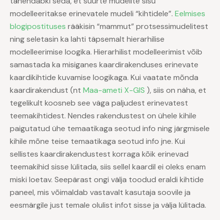
tähendabki seda, et suurte mudelite sisu
modelleeritakse erinevatele mudeli “kihtidele”.
Eelmises
blogipostituses
rääkisin “mammut” protsessimudelitest
ning seletasin ka lahti täpsemalt hierarhilise
modelleerimise loogika. Hierarhilist modelleerimist võib
samastada ka misiganes kaardirakenduses erinevate
kaardikihtide kuvamise loogikaga. Kui vaatate mõnda
kaardirakendust (nt
Maa-ameti X-GIS
), siis on näha, et
tegelikult koosneb see väga paljudest erinevatest
teemakihtidest. Nendes rakendustest on ühele kihile
paigutatud ühe temaatikaga seotud info ning järgmisele
kihile mõne teise temaatikaga seotud info jne. Kui
sellistes kaardirakendustest korraga kõik erinevad
teemakihid sisse lülitada, siis sellel kaardil ei oleks enam
miski loetav. Seepärast ongi välja toodud eraldi kihtide
paneel, mis võimaldab vastavalt kasutaja soovile ja
eesmärgile just temale olulist infot sisse ja välja lülitada.