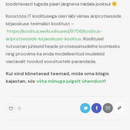
loodetavasti lugeda paari järgneva nädala jooksul
Koostöös IT koolitusega olen läbi viimas äriprotsesside
kirjaoskuse teemalist koolitust –
https://koolitus.ee/koolitused/9756/koolitus-
ariprotsesside-kirjaoskuse-koolitus
. Koolitusel
tutvustan juhiseid heade protsessimudelite loomiseks
ning proovime ka enda modelleeritud mudeleid
vastavalt toodud soovitustele parandada.
Kui sind kõnetavad teemad, mida oma blogis
kajastan, siis
võta minuga julgelt ühendust
!
0